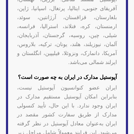
آفریقای جنوبی، ایتالیا، پرتغال، اسپانیا، ژاپن،
بلغارستان، قزاقستان، آرژانتین، سوئد،
ارمنستان، کره، فنلاند، استرالیا، فرانسه،
شیلی، چین، روسیه، گرجستان، آذربایجان،
آلمان، نیوزیلند، هلند، یونان، ترکیه، بلاروس،
آمریکا، دانمارک، ونزوئلا، فیلیپین، انگلستان و
ایرلند شمالی می‌باشد.
آپوستیل مدارک در ایران به چه صورت است؟
ایران عضو کنوانسیون آپوستیل نیست،
بنابراین امکان آپوستیل مستقیم مدارک در
ایران وجود ندارد. با این حال، تأیید کنسولی
مدارک از طریق سفارت کشور مقصد در
ایران به‌عنوان معادل آپوستیل در نظر گرفته
می‌شود. این فرایند معمولاً شامل مراحل زیر