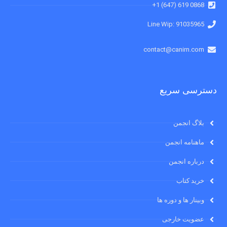
0868 619 (647) 1+
91035965 :Line Wip
contact@canirn.com
دسترسی سریع
بلاگ انجمن
ماهنامه انجمن
درباره انجمن
خرید کتاب
وبینار ها و دوره ها
عضویت خارجی