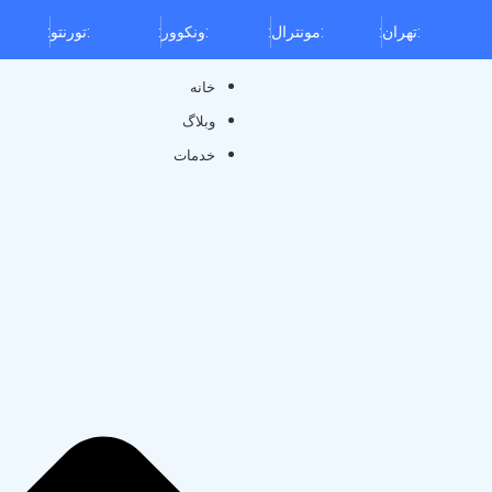
تهران:
:
مونترال:
:
ونکوور:
:
تورنتو:
:
خانه
وبلاگ
خدم