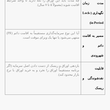
چه مدت باید این اوراق را نگه دارید تا واجد شرایط
مدت زمان
اقامت شوید (معمولاً ۵ تا ۷ سال).
نگهداری (Lock-
in Period)
آیا این نوع سرمایه‌گذاری مستقیماً به اقامت دائم (PR)
مسیر به اقامت
منتهی می‌شود یا تنها یک ویزای موقت است.
دائم و
شهروندی
بازدهی اوراق و ریسک از دست دادن اصل سرمایه (اگر
قابلیت
برنامه مستقیماً اوراق را نخرد و به خرید اوراق با نرخ
بازار محدود کند).
نقدشوندگی و
ریسک