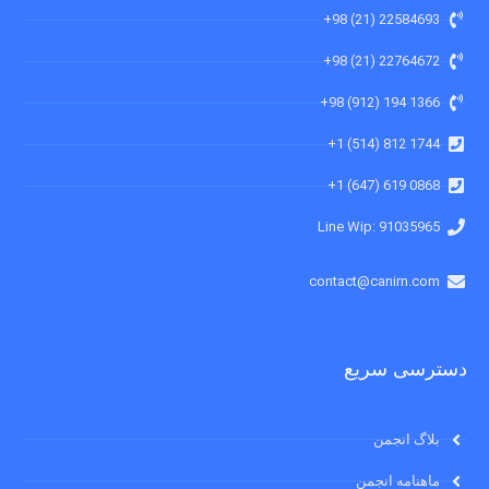
22584693 (21) 98+
22764672 (21) 98+
1366 194 (912) 98+
1744 812 (514) 1+
0868 619 (647) 1+
91035965 :Line Wip
contact@canirn.com
دسترسی سریع
بلاگ انجمن
ماهنامه انجمن