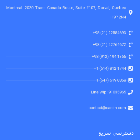
Montreal: 2020 Trans Canada Route, Suite #107, Dorval, Quebec
H9P 2N4
22584693 (21) 98+
22764672 (21) 98+
1366 194 (912) 98+
1744 812 (514) 1+
0868 619 (647) 1+
91035965 :Line Wip
contact@canirn.com
دسترسی سریع