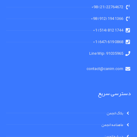
22764672 (21) 98+
1366 194 (912) 98+
1744 812 (514) 1+
0868 619 (647) 1+
91035965 :Line Wip
contact@canirn.com
دسترسی سریع
بلاگ انجمن
ماهنامه انجمن
درباره انجمن