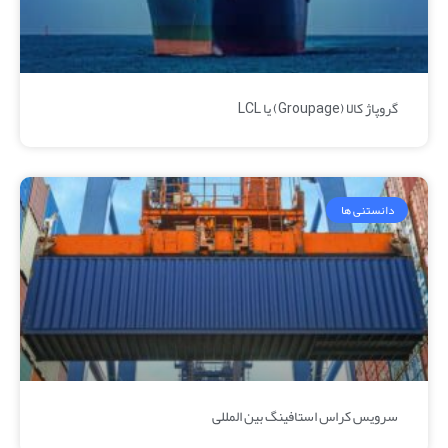
گروپاژ کالا (Groupage) یا LCL
دانستنی ها
سرویس کراس استافینگ بین المللی