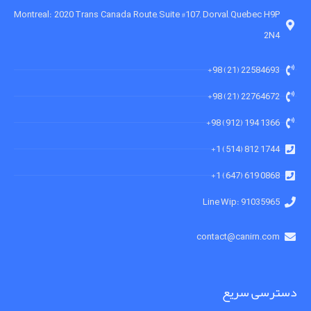
Montreal: 2020 Trans Canada Route, Suite #107, Dorval, Quebec H9P
2N4
22584693 (21) 98+
22764672 (21) 98+
1366 194 (912) 98+
1744 812 (514) 1+
0868 619 (647) 1+
91035965 :Line Wip
contact@canirn.com
دسترسی سریع