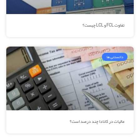
تفاوت FCL و LCL چیست؟
دانستنی ها
مالیات در کانادا چند درصد است؟