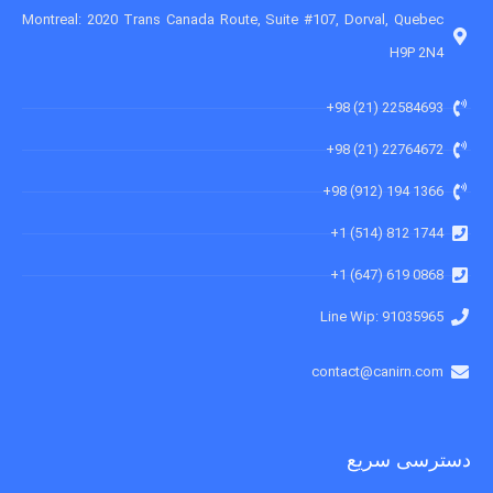
Montreal: 2020 Trans Canada Route, Suite #107, Dorval, Quebec
H9P 2N4
22584693 (21) 98+
22764672 (21) 98+
1366 194 (912) 98+
1744 812 (514) 1+
0868 619 (647) 1+
91035965 :Line Wip
contact@canirn.com
دسترسی سریع