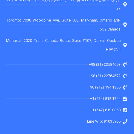
۱۴
Toronto: 7030 Woodbine Ave, Suite 500, Markham, Ontario L3R
6G2 Canada
Montreal: 2020 Trans Canada Route, Suite #107, Dorval, Quebec
H9P 2N4
22584693 (21) 98+
22764672 (21) 98+
1366 194 (912) 98+
1744 812 (514) 1+
0868 619 (647) 1+
91035965 :Line Wip