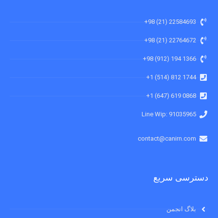
22584693 (21) 98+
22764672 (21) 98+
1366 194 (912) 98+
1744 812 (514) 1+
0868 619 (647) 1+
91035965 :Line Wip
contact@canirn.com
دسترسی سریع
بلاگ انجمن