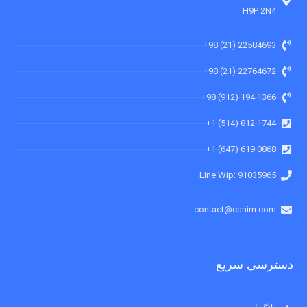
H9P 2N4
22584693 (21) 98+
22764672 (21) 98+
1366 194 (912) 98+
1744 812 (514) 1+
0868 619 (647) 1+
91035965 :Line Wip
contact@canirn.com
دسترسی سریع