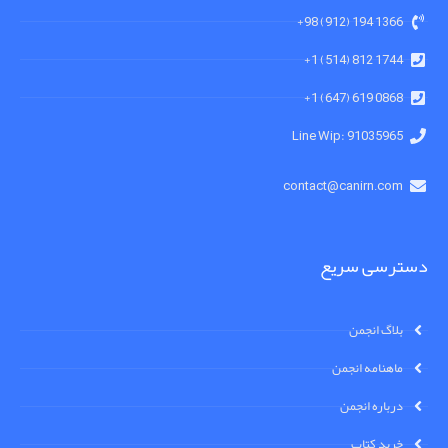
1366 194 (912) 98+
1744 812 (514) 1+
0868 619 (647) 1+
91035965 :Line Wip
contact@canirn.com
دسترسی سریع
بلاگ انجمن
ماهنامه انجمن
درباره انجمن
خرید کتاب