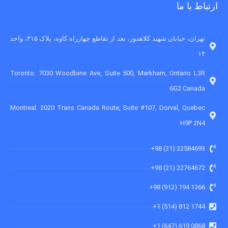
ارتباط با ما
تهران، خیابان شهید کلاهدوز، بعد از تقاطع چهارراه کاوه، پلاک ۳۱۵، واحد
۱۴
Toronto: 7030 Woodbine Ave, Suite 500, Markham, Ontario L3R
6G2 Canada
Montreal: 2020 Trans Canada Route, Suite #107, Dorval, Quebec
H9P 2N4
22584693 (21) 98+
22764672 (21) 98+
1366 194 (912) 98+
1744 812 (514) 1+
0868 619 (647) 1+