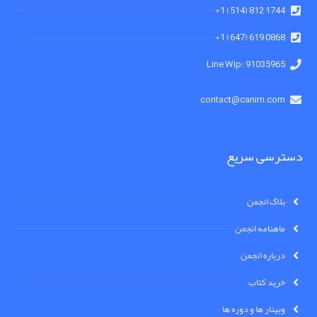
1744 812 (514) 1+
0868 619 (647) 1+
91035965 :Line Wip
contact@canirn.com
دسترسی سریع
بلاگ انجمن
ماهنامه انجمن
درباره انجمن
خرید کتاب
وبینار ها و دوره ها