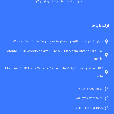
ما را در شبکه های اجتماعی دنبال کنید.
ارتباط با ما
تهران، خیابان شهید کلاهدوز، بعد از تقاطع چهارراه کاوه، پلاک ۳۱۵، واحد ۱۴
Toronto: 7030 Woodbine Ave, Suite 500, Markham, Ontario L3R 6G2
Canada
Montreal: 2020 Trans Canada Route, Suite #107, Dorval, Quebec H9P
2N4
22584693 (21) 98+
22764672 (21) 98+
1366 194 (912) 98+